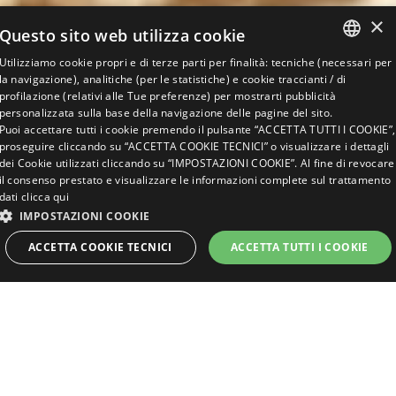
×
Questo sito web utilizza cookie
Utilizziamo cookie propri e di terze parti per finalità: tecniche (necessari per
ITALIAN
la navigazione), analitiche (per le statistiche) e cookie traccianti / di
profilazione (relativi alle Tue preferenze) per mostrarti pubblicità
ENGLISH
personalizzata sulla base della navigazione delle pagine del sito.
Puoi accettare tutti i cookie premendo il pulsante “ACCETTA TUTTI I COOKIE”,
GERMAN
proseguire cliccando su “ACCETTA COOKIE TECNICI” o visualizzare i dettagli
dei Cookie utilizzati cliccando su “IMPOSTAZIONI COOKIE”. Al fine di revocare
FRENCH
il consenso prestato e visualizzare le informazioni complete sul trattamento
dati
clicca qui
IMPOSTAZIONI COOKIE
RICHIEDI PREVENTIVO
ACCETTA COOKIE TECNICI
ACCETTA TUTTI I COOKIE
MIGLIOR TARIFFA WEB
Vacanza al mare con
STRETTAMENTE NECESSARI
PERFORMANCE
il cane?
TARGETING
FUNZIONALITÀ
NON CLASSIFICATI
In questo hotel gli animali sono i benvenuti