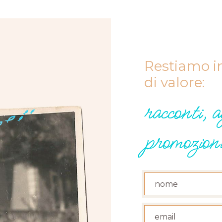
Restiamo in
di valore:
racconti, 
promozioni