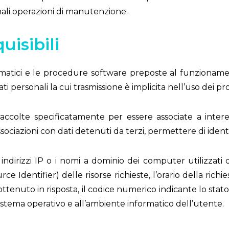
nali operazioni di manutenzione.
uisibili
ormatici e le procedure software preposte al funzioname
ti personali la cui trasmissione è implicita nell’uso dei p
ccolte specificatamente per essere associate a interes
ociazioni con dati detenuti da terzi, permettere di identif
 indirizzi IP o i nomi a dominio dei computer utilizzati d
e Identifier) delle risorse richieste, l’orario della richi
 ottenuto in risposta, il codice numerico indicante lo stat
l sistema operativo e all’ambiente informatico dell’utente.