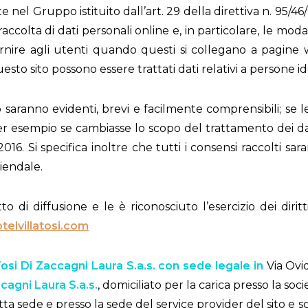
ite nel Gruppo istituito dall’art. 29 della direttiva n. 95/
raccolta di dati personali online e, in particolare, le moda
ornire agli utenti quando questi si collegano a pagin
o sito possono essere trattati dati relativi a persone iden
saranno evidenti, brevi e facilmente comprensibili; se le c
 esempio se cambiasse lo scopo del trattamento dei dati
16. Si specifica inoltre che tutti i consensi raccolti 
iendale.
 di diffusione e le è riconosciuto l’esercizio dei dirit
telvillatosi.com
Tosi Di Zaccagni Laura S.a.s. con sede legale in
Via Ovid
ccagni Laura S.a.s.
, domiciliato per la carica presso la soci
a sede e presso la sede del service provider del sito e so