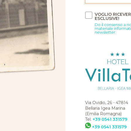
VOGLIO RICEVE
ESCLUSIVE!
Do il consenso a r
materiale informat
newsletter.
Via Ovidio, 26 - 47814
Bellaria Igea Marina
(Emilia Romagna)
Tel.
+39 0541 331579
+39 0541 331579